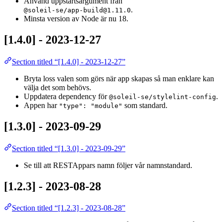
Använd uppstartsargument från
.
@soleil-se/app-build@1.11.0
Minsta version av Node är nu 18.
[1.4.0] - 2023-12-27
Section titled “[1.4.0] - 2023-12-27”
Bryta loss valen som görs när app skapas så man enklare kan
välja det som behövs.
Uppdatera dependency för
.
@soleil-se/stylelint-config
Appen har
som standard.
"type": "module"
[1.3.0] - 2023-09-29
Section titled “[1.3.0] - 2023-09-29”
Se till att RESTAppars namn följer vår namnstandard.
[1.2.3] - 2023-08-28
Section titled “[1.2.3] - 2023-08-28”