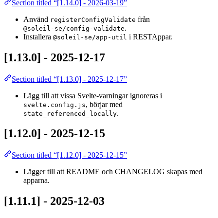
Section titled “[1.14.0] - 2026-03-19”
Använd
från
registerConfigValidate
.
@soleil-se/config-validate
Installera
i RESTAppar.
@soleil-se/app-util
[1.13.0] - 2025-12-17
Section titled “[1.13.0] - 2025-12-17”
Lägg till att vissa Svelte-varningar ignoreras i
, börjar med
svelte.config.js
.
state_referenced_locally
[1.12.0] - 2025-12-15
Section titled “[1.12.0] - 2025-12-15”
Lägger till att README och CHANGELOG skapas med
apparna.
[1.11.1] - 2025-12-03