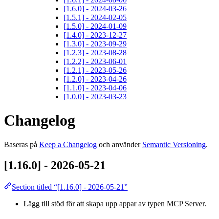
[1.6.0] - 2024-03-26
[1.5.1] - 2024-02-05
[1.5.0] - 2024-01-09
[1.4.0] - 2023-12-27
[1.3.0] - 2023-09-29
[1.2.3] - 2023-08-28
[1.2.2] - 2023-06-01
[1.2.1] - 2023-05-26
[1.2.0] - 2023-04-26
[1.1.0] - 2023-04-06
[1.0.0] - 2023-03-23
Changelog
Baseras på
Keep a Changelog
och använder
Semantic Versioning
.
[1.16.0] - 2026-05-21
Section titled “[1.16.0] - 2026-05-21”
Lägg till stöd för att skapa upp appar av typen MCP Server.