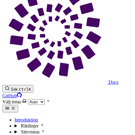
Docs
Sök
Ctrl
K
GitHub
Välj tema
Introduktion
Riktlinjer
Sitevision