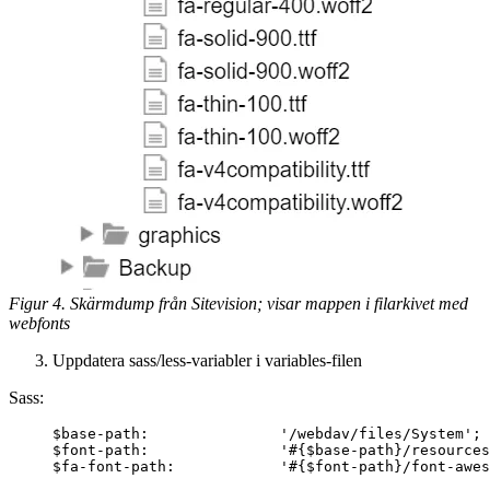
Figur 4. Skärmdump från Sitevision; visar mappen i filarkivet med
webfonts
Uppdatera sass/less-variabler i variables-filen
Sass:
$base-path
:               
'
/webdav/files/System
'
;
$font-path
:               
'
#{
$base-path
}
/resources
$fa-font-path
:            
'
#{
$font-path
}
/font-awes