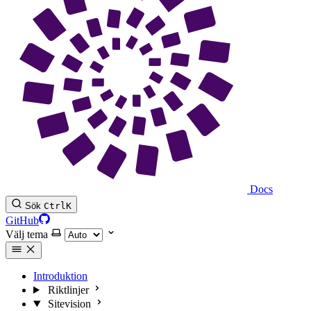
Docs
Sök
Ctrl
K
GitHub
Välj tema
Introduktion
Riktlinjer
Sitevision