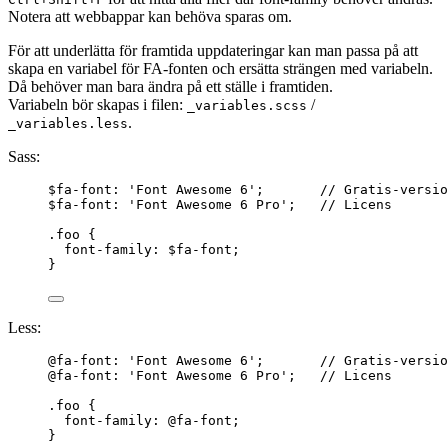
Notera att webbappar kan behöva sparas om.
För att underlätta för framtida uppdateringar kan man passa på att
skapa en variabel för FA-fonten och ersätta strängen med variabeln.
Då behöver man bara ändra på ett ställe i framtiden.
Variabeln bör skapas i filen:
/
_variables.scss
.
_variables.less
Sass:
$fa-font
: 
'
Font Awesome 6
'
;       
// Gratis-versio
$fa-font
: 
'
Font Awesome 6 Pro
'
;   
// Licens
.foo
 {
font-family
: 
$fa-font
;
}
Less:
@fa-font
: 
'
Font Awesome 6
'
;       
// Gratis-versio
@fa-font
: 
'
Font Awesome 6 Pro
'
;   
// Licens
.foo
{
font-family: 
@fa-font
;
}