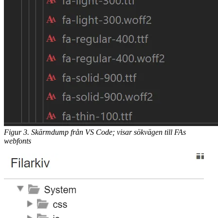
Figur 3. Skärmdump från VS Code; visar sökvägen till FAs
webfonts