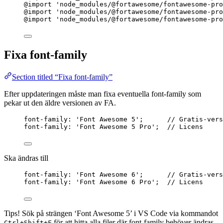
@import
'
node_modules/@fortawesome/fontawesome-pro
@import
'
node_modules/@fortawesome/fontawesome-pro
@import
'
node_modules/@fortawesome/fontawesome-pro
Fixa font-family
Section titled “Fixa font-family”
Efter uppdateringen måste man fixa eventuella font-family som
pekar ut den äldre versionen av FA.
font-family: '
Font
 Awesome 5';      
// Gratis-vers
font-family: '
Font
 Awesome 5 Pro';  
// Licens
Ska ändras till
font-family: '
Font
 Awesome 6';      
// Gratis-vers
font-family: '
Font
 Awesome 6 Pro';  
// Licens
Tips! Sök på strängen ‘Font Awesome 5’ i VS Code via kommandot
för att hitta alla filer där font-family behöver ändras.
Ctrl+Shift+F