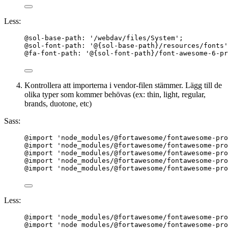
Less:
@sol-base-path
: 
'
/webdav/files/System
'
;
@sol-font-path
: 
'
@{sol-base-path}
/resources/fonts
'
@fa-font-path
: 
'
@{sol-font-path}
/font-awesome-6-pr
Kontrollera att importerna i vendor-filen stämmer. Lägg till de
olika typer som kommer behövas (ex: thin, light, regular,
brands, duotone, etc)
Sass:
@import
'
node_modules/@fortawesome/fontawesome-pro
@import
'
node_modules/@fortawesome/fontawesome-pro
@import
'
node_modules/@fortawesome/fontawesome-pro
@import
'
node_modules/@fortawesome/fontawesome-pro
@import
'
node_modules/@fortawesome/fontawesome-pro
Less:
@import
'
node_modules/@fortawesome/fontawesome-pro
@import
'
node_modules/@fortawesome/fontawesome-pro