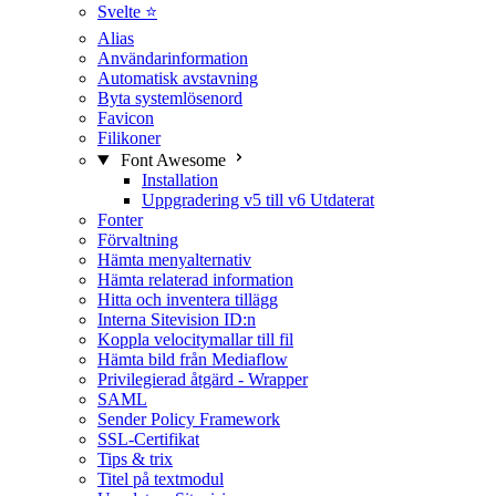
Svelte ⭐
Alias
Användarinformation
Automatisk avstavning
Byta systemlösenord
Favicon
Filikoner
Font Awesome
Installation
Uppgradering v5 till v6
Utdaterat
Fonter
Förvaltning
Hämta menyalternativ
Hämta relaterad information
Hitta och inventera tillägg
Interna Sitevision ID:n
Koppla velocitymallar till fil
Hämta bild från Mediaflow
Privilegierad åtgärd - Wrapper
SAML
Sender Policy Framework
SSL-Certifikat
Tips & trix
Titel på textmodul