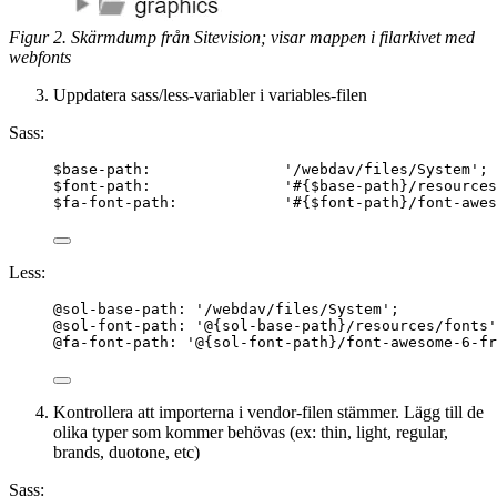
Figur 2. Skärmdump från Sitevision; visar mappen i filarkivet med
webfonts
Uppdatera sass/less-variabler i variables-filen
Sass:
$base-path
:               
'
/webdav/files/System
'
;
$font-path
:               
'
#{
$base-path
}
/resources
$fa-font-path
:            
'
#{
$font-path
}
/font-awes
Less:
@sol-base-path
: 
'
/webdav/files/System
'
;
@sol-font-path
: 
'
@{sol-base-path}
/resources/fonts
'
@fa-font-path
: 
'
@{sol-font-path}
/font-awesome-6-fr
Kontrollera att importerna i vendor-filen stämmer. Lägg till de
olika typer som kommer behövas (ex: thin, light, regular,
brands, duotone, etc)
Sass: