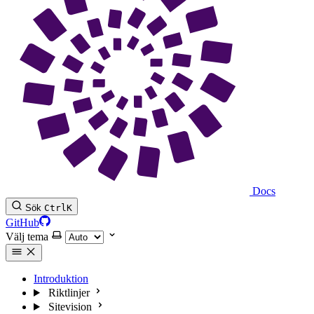
Docs
Sök
Ctrl
K
GitHub
Välj tema
Introduktion
Riktlinjer
Sitevision